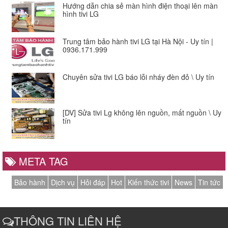
Hướng dẫn chia sẻ màn hình điện thoại lên màn
hình tivi LG
Trung tâm bảo hành tivi LG tại Hà Nội - Uy tín |
0936.171.999
Chuyên sửa tivi LG báo lỗi nháy đèn đỏ \ Uy tín
[DV] Sửa tivi Lg không lên nguồn, mất nguồn \ Uy
tín
META TAG
Bảo hành
Dịch vụ
Hỏi đáp
Hot
Kiến thức tivi
News
Tin tức
THÔNG TIN LIÊN HỆ