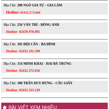
Địa Chỉ:
288 NGÔ GIA TỰ - GIA LÂM
Hotline:
02432.272.660
Địa Chỉ:
256 VÂN TRÌ - ĐÔNG ANH
Hotline:
02439.978.095
Địa Chỉ:
185 ĐỘI CẤN - BA ĐÌNH
Hotline:
02432.191.599
Địa Chỉ:
154 MINH KHAI - HAI BÀ TRƯNG
Hotline:
02432.272.656
Địa Chỉ:
100 TRẦN DUY HƯNG - CẦU GIẤY
Hotline:
02432.323.218
BÀI VIẾT XEM NHIỀU