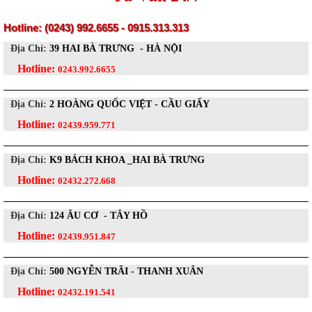
Hotline: (0243) 992.6655 - 0915.313.313
Địa Chỉ:
39 HAI BÀ TRƯNG - HÀ NỘI
Hotline:
0243.992.6655
Địa Chỉ:
2 HOÀNG QUỐC VIỆT - CẦU GIẤY
Hotline:
02439.959.771
Địa Chỉ:
K9 BÁCH KHOA _HAI BÀ TRƯNG
Hotline:
02432.272.668
Địa Chỉ:
124 ÂU CƠ - TÂY HỒ
Hotline:
02439.951.847
Địa Chỉ:
500 NGYỄN TRÃI - THANH XUÂN
Hotline:
02432.191.541