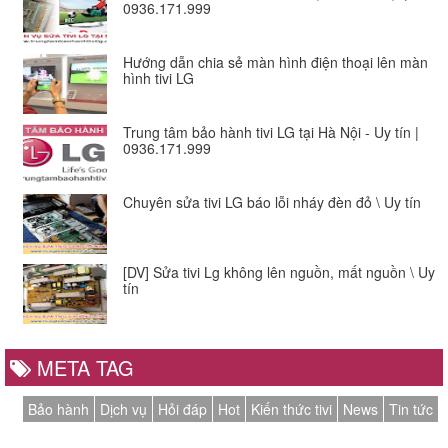
0936.171.999
Hướng dẫn chia sẻ màn hình điện thoại lên màn
hình tivi LG
Trung tâm bảo hành tivi LG tại Hà Nội - Uy tín |
0936.171.999
Chuyên sửa tivi LG báo lỗi nháy đèn đỏ \ Uy tín
[DV] Sửa tivi Lg không lên nguồn, mất nguồn \ Uy
tín
META TAG
Bảo hành
Dịch vụ
Hỏi đáp
Hot
Kiến thức tivi
News
Tin tức