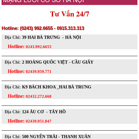
Tư Vấn 24/7
Hotline: (0243) 992.6655 - 0915.313.313
Địa Chỉ:
39 HAI BÀ TRƯNG - HÀ NỘI
Hotline:
0243.992.6655
Địa Chỉ:
2 HOÀNG QUỐC VIỆT - CẦU GIẤY
Hotline:
02439.959.771
Địa Chỉ:
K9 BÁCH KHOA _HAI BÀ TRƯNG
Hotline:
02432.272.668
Địa Chỉ:
124 ÂU CƠ - TÂY HỒ
Hotline:
02439.951.847
Địa Chỉ:
500 NGYỄN TRÃI - THANH XUÂN