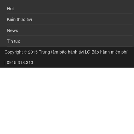
Hot
Kiến thức tivi
News
Tin tức
Copyright © 2015
Trung tâm bảo hành tivi LG Bảo hành miễn phí
| 0915.313.313