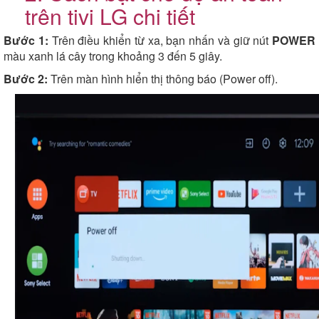
trên tivi LG chi tiết
Bước 1:
Trên điều khiển từ xa, bạn nhấn và giữ nút
POWER
màu xanh lá cây trong khoảng 3 đến 5 giây.
Bước 2:
Trên màn hình hiển thị thông báo (Power off).